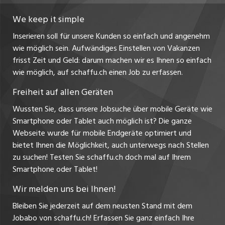
jobbasel.ch
We keep it simple
Inserieren soll für unsere Kunden so einfach und angenehm
jobbern.ch
wie möglich sein. Aufwändiges Einstellen von Vakanzen
frisst Zeit und Geld: darum machen wir es Ihnen so einfach
jobmittelland.ch
wie möglich, auf schaffu.ch einen Job zu erfassen.
jobzüri.ch
Freiheit auf allen Geräten
ajourjob.ch
Wussten Sie, dass unsere Jobsuche über mobile Geräte wie
Smartphone oder Tablet auch möglich ist? Die ganze
ostjob.ch
Webseite wurde für mobile Endgeräte optimiert und
bietet Ihnen die Möglichkeit, auch unterwegs nach Stellen
zu suchen! Testen Sie schaffu.ch doch mal auf Ihrem
Smartphone oder Tablet!
Wir melden uns bei Ihnen!
Bleiben Sie jederzeit auf dem neusten Stand mit dem
Jobabo von schaffu.ch! Erfassen Sie ganz einfach Ihre