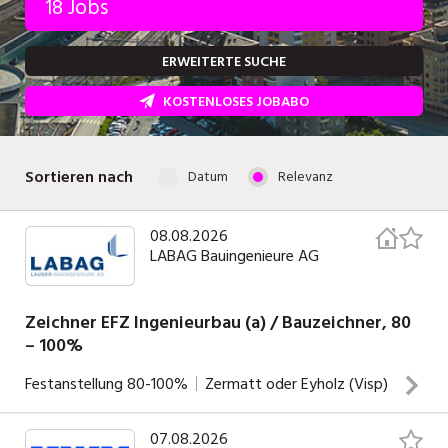
18 Jobs
Temporär (befristet)
Bau, Handwerk, Elektro
ERWEITERTE SUCHE
Bildung, Kunst, Design, Soziale Berufe, Sport
Freelance
KOSTENLOSES JOBABO
Chemie, Pharma, Biotechnologie
Praktikum
Consulting, Human Resources
Lehrstelle
Sortieren nach
Datum
Relevanz
Einkauf, Logistik, Transport, Verkehr
Ferienjob
Engineering, Technik, Architektur
08.08.2026
LABAG Bauingenieure AG
POSITION
Finanzen, Controlling, Treuhand, Recht
Gartenbau, Landwirtschaft, Forstwirtschaft
Zeichner EFZ Ingenieurbau (a) / Bauzeichner, 80
Führungsposition
– 100%
Gastronomie, Hotellerie, Tourismus,
Management / Kader
Lebensmittel
Festanstellung
80-100%
Zermatt oder Eyholz (Visp)
Immobilien, Facility Management, Reinigung
07.08.2026
Deine Aufgaben Du erstellst Pläne und digitale Modelle für