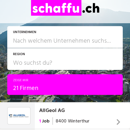
UNTERNEHMEN
REGION
ZEIGE MIR
21 Firmen
AllGeol AG
1
Job
8400
Winterthur