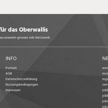
für das Oberwallis
s aus unserem grossen Job-Netzwerk.
INFO
N
Portrait
wes
AGB
nic
Datenschutzerklärung
myj
Nutzungsbedingungen
zen
Impressum
job
job
job
jobz