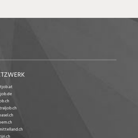
ETZWERK
tjob.at
ejob.de
ob.ch
traljob.ch
basel.ch
bern.ch
mittelland.ch
üri.ch