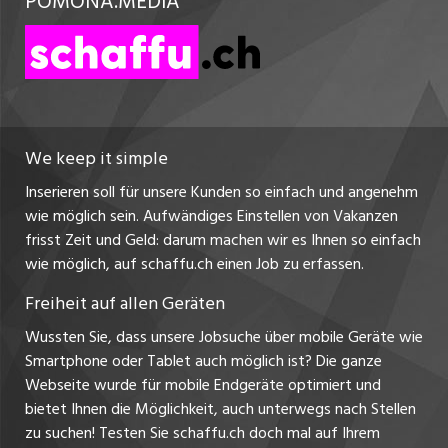
POMONA.MEDIA
nicejob.de
Nutzungsbedingungen
myjob.ch
Impressum
zentraljob.ch
jobbasel.ch
We keep it simple
Inserieren soll für unsere Kunden so einfach und angenehm
jobbern.ch
wie möglich sein. Aufwändiges Einstellen von Vakanzen
frisst Zeit und Geld: darum machen wir es Ihnen so einfach
jobmittelland.ch
wie möglich, auf schaffu.ch einen Job zu erfassen.
jobzüri.ch
Freiheit auf allen Geräten
ajourjob.ch
Wussten Sie, dass unsere Jobsuche über mobile Geräte wie
Smartphone oder Tablet auch möglich ist? Die ganze
ostjob.ch
Webseite wurde für mobile Endgeräte optimiert und
bietet Ihnen die Möglichkeit, auch unterwegs nach Stellen
zu suchen! Testen Sie schaffu.ch doch mal auf Ihrem