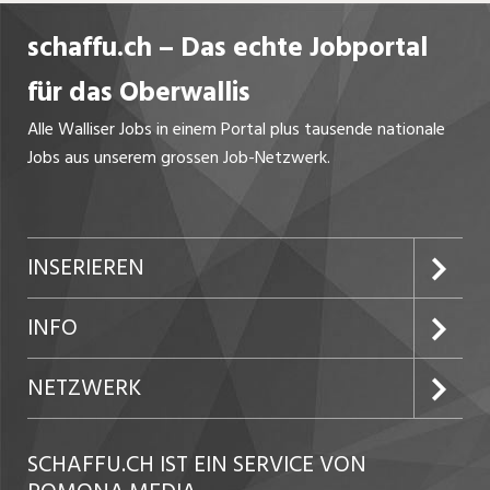
schaffu.ch – Das echte Jobportal
für das Oberwallis
Alle Walliser Jobs in einem Portal plus tausende nationale
Jobs aus unserem grossen Job-Netzwerk.
INSERIEREN
Preise und Leistungen
INFO
Inserat aufgeben
Portrait
NETZWERK
Kundenlogin
AGB
westjob.at
SCHAFFU.CH IST EIN SERVICE VON
Datenschutzerklärung