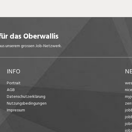
für das Oberwallis
s aus unserem grossen Job-Netzwerk.
INFO
N
Portrait
wes
AGB
nic
Datenschutzerklärung
myj
Nutzungsbedingungen
zen
Impressum
job
job
job
jobz