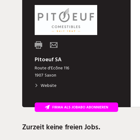
Pitoeuf SA
Route d'Ecône 116
1907
Saxon
Website
FIRMA ALS JOBABO ABONNIEREN
Zurzeit keine freien Jobs.