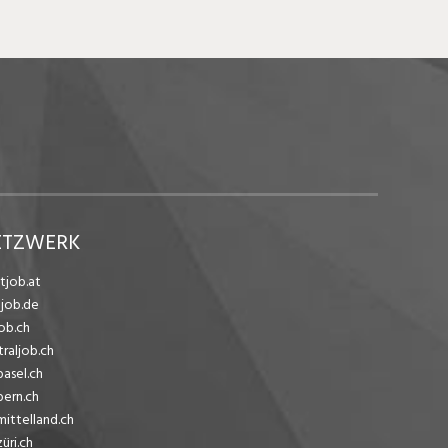
ETZWERK
tjob.at
ejob.de
ob.ch
traljob.ch
basel.ch
bern.ch
mittelland.ch
üri.ch