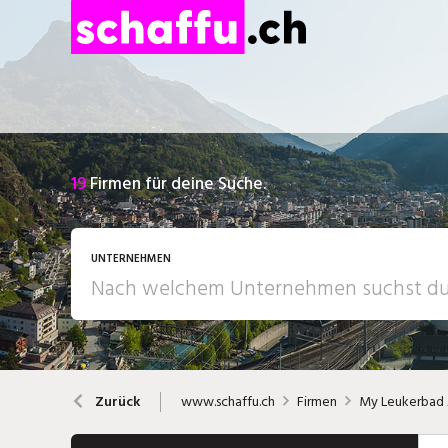
19
Firmen für deine Suche.
UNTERNEHMEN
www.schaffu.ch
Firmen
My Leukerbad
Zurück