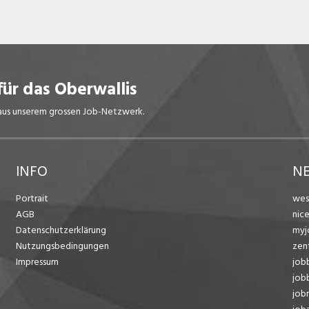
für das Oberwallis
s aus unserem grossen Job-Netzwerk.
INFO
N
Portrait
wes
AGB
nic
Datenschutzerklärung
myj
Nutzungsbedingungen
zen
Impressum
job
job
job