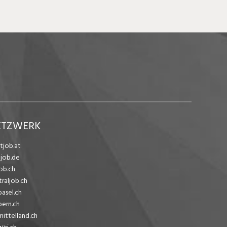
ETZWERK
tjob.at
ejob.de
ob.ch
traljob.ch
basel.ch
bern.ch
mittelland.ch