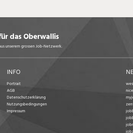
für das Oberwallis
s aus unserem grossen Job-Netzwerk.
INFO
N
Portrait
wes
AGB
nic
Datenschutzerklärung
myj
Nutzungsbedingungen
zen
Impressum
job
job
job
jobz