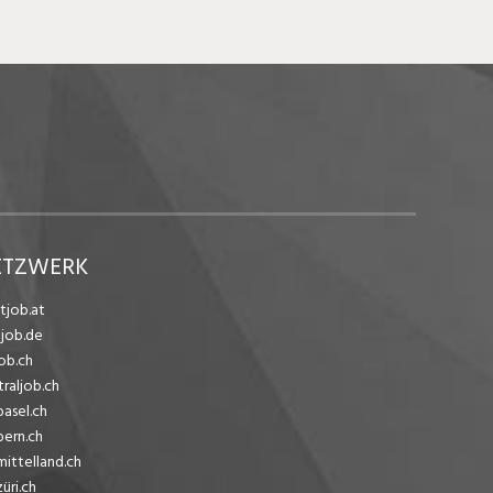
ETZWERK
tjob.at
ejob.de
ob.ch
traljob.ch
basel.ch
bern.ch
mittelland.ch
üri.ch