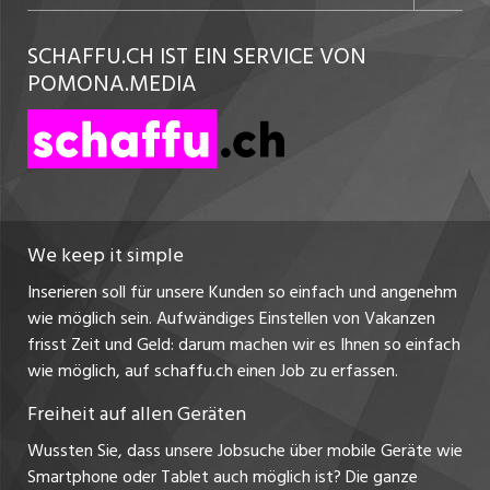
Kundenlogin
AGB
westjob.at
SCHAFFU.CH IST EIN SERVICE VON
Datenschutzerklärung
POMONA.MEDIA
nicejob.de
Nutzungsbedingungen
myjob.ch
Impressum
zentraljob.ch
jobbasel.ch
We keep it simple
Inserieren soll für unsere Kunden so einfach und angenehm
jobbern.ch
wie möglich sein. Aufwändiges Einstellen von Vakanzen
frisst Zeit und Geld: darum machen wir es Ihnen so einfach
jobmittelland.ch
wie möglich, auf schaffu.ch einen Job zu erfassen.
jobzüri.ch
Freiheit auf allen Geräten
ajourjob.ch
Wussten Sie, dass unsere Jobsuche über mobile Geräte wie
Smartphone oder Tablet auch möglich ist? Die ganze