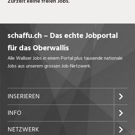
Zurzeit keine freien Jobs.
Private.
Für Sie führen wir Elektro- und Telecom-
Installationen in allen Bereichen durch.
schaffu.ch – Das echte Jobportal
für das Oberwallis
Alle Walliser Jobs in einem Portal plus tausende nationale
Jobs aus unserem grossen Job-Netzwerk.
INSERIEREN
Preise und Leistungen
INFO
Inserat aufgeben
Portrait
NETZWERK