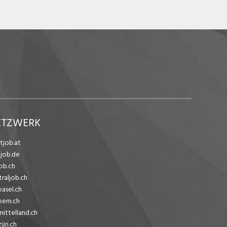
ETZWERK
tjob.at
ejob.de
ob.ch
traljob.ch
basel.ch
bern.ch
mittelland.ch
üri.ch