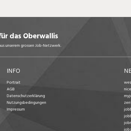
für das Oberwallis
s aus unserem grossen Job-Netzwerk.
INFO
N
Portrait
wes
AGB
nic
Datenschutzerklärung
myj
Nutzungsbedingungen
zen
Impressum
job
job
job
jobz