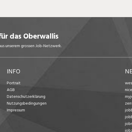
für das Oberwallis
s aus unserem grossen Job-Netzwerk.
INFO
N
Portrait
wes
AGB
nic
Datenschutzerklärung
myj
Nutzungsbedingungen
zen
Impressum
job
job
job
jobz