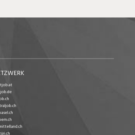
ETZWERK
tjob.at
ejob.de
ob.ch
traljob.ch
basel.ch
bern.ch
mittelland.ch
üri.ch