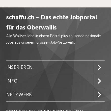
Unsere Vorteile
schaffu.ch – Das echte Jobportal
Firmenkultur: Ein Umfeld, das von Respekt,
Vertrauen, Kollegialität und
für das Oberwallis
Hilfsbereitschaft geprägt ist.
Fachliche Ausbildung: Begleitung durch
Alle Walliser Jobs in einem Portal plus tausende nationale
fachlich und sozial kompetente
Jobs aus unserem grossen Job-Netzwerk.
Lehrmeister.
Interne Ausbildung: Unterstützung durch
interne Ausbildungstage und sorgfältige
INSERIEREN
Vorbereitung auf das
Qualifikationsverfahren.
Preise und Leistungen
INFO
Ferien: sechs Wochen Ferien für Lernende.
Inserat aufgeben
Portrait
NETZWERK
Kundenlogin
AGB
westjob.at