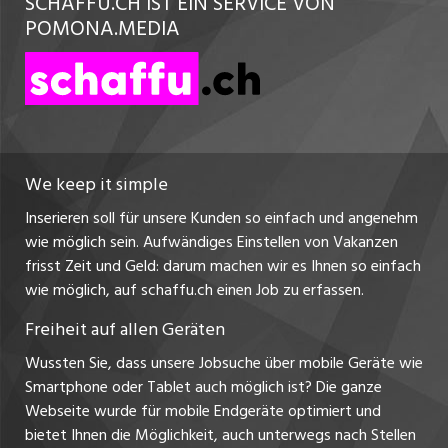
SCHAFFU.CH IST EIN SERVICE VON
Datenschutzerklärung
POMONA.MEDIA
nicejob.de
Nutzungsbedingungen
myjob.ch
Impressum
zentraljob.ch
jobbasel.ch
We keep it simple
Inserieren soll für unsere Kunden so einfach und angenehm
jobbern.ch
wie möglich sein. Aufwändiges Einstellen von Vakanzen
frisst Zeit und Geld: darum machen wir es Ihnen so einfach
jobmittelland.ch
wie möglich, auf schaffu.ch einen Job zu erfassen.
jobzüri.ch
Freiheit auf allen Geräten
ajourjob.ch
Wussten Sie, dass unsere Jobsuche über mobile Geräte wie
Smartphone oder Tablet auch möglich ist? Die ganze
ostjob.ch
Webseite wurde für mobile Endgeräte optimiert und
bietet Ihnen die Möglichkeit, auch unterwegs nach Stellen