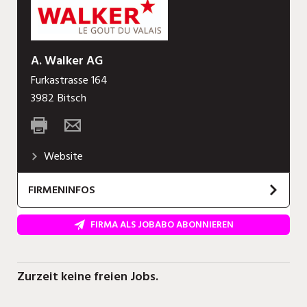
A. Walker AG
Furkastrasse 164
3982
Bitsch
Website
FIRMENINFOS
Über uns
FIRMA ALS JOBABO ABONNIEREN
Starte deine Zukunft: Die Walker Bergkäserei AG
ist ein verantwortungsvoller Lehrbetrieb. Wir
bieten dir eine vielseitige und interessante
Zurzeit keine freien Jobs.
Ausbildung, in der wir dich fachlich fordern und
fördern. Steig bei uns ein!