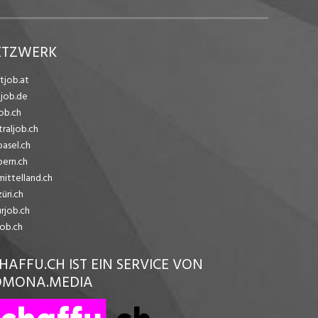
ETZWERK
tjob.at
ejob.de
ob.ch
traljob.ch
basel.ch
bern.ch
mittelland.ch
üri.ch
urjob.ch
job.ch
HAFFU.CH IST EIN SERVICE VON
OMONA.MEDIA