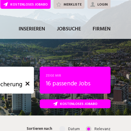
KOSTENLOSES JOBABO
MERKLISTE
LOGIN
INSERIEREN
JOBSUCHE
FIRMEN
ZEIGE MIR
16 passende Jobs
KOSTENLOSES JOBABO
, Soziale
sposition
nsport,
Datum
Relevanz
Sortieren nach