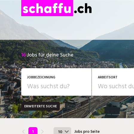
16
Jobs für deine Suche
JOBBEZEICHNUNG
ARBEITSORT
ERWEITERTE SUCHE
JOB-TYP
Bank, Versicherung
B
Festanstellung
Chemie, Pharma, Biotechnologie
C
10
1
Jobs pro Seite