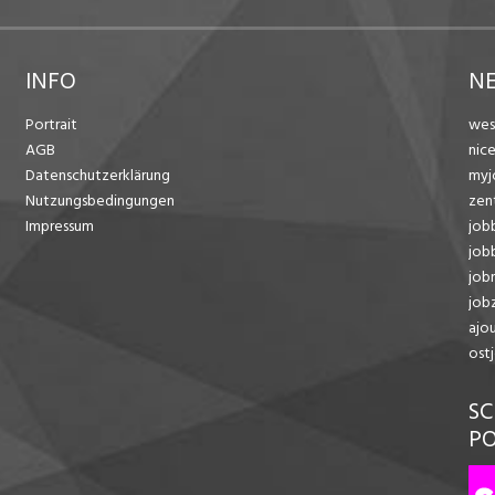
INFO
N
Portrait
wes
AGB
nic
Datenschutzerklärung
myj
Nutzungsbedingungen
zen
Impressum
job
job
job
jobz
ajo
ost
SC
P