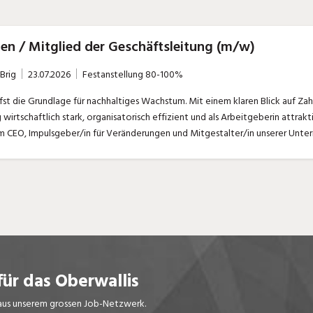
Praktikum
Manage
nanzen, Controlling, Treuhand,
Gartenbau, Landwirts
echt
Forstwirtschaft
zen / Mitglied der Geschäftsleitung (m/w)
Ferienjob
mmobilien, Facility Management,
Industrie, Maschinenb
Brig
23.07.2026
Festanstellung
80-100%
einigung
Anlagenbau, Produkti
aufm. Berufe, Kundendienst,
Körperpflege, Wellne
wirtschaftlich stark, organisatorisch effizient und als Arbeitgeberin attrakt
erwaltung
chanik, Elektronik, Optik, Textil
Medizin, Gesundheit
ertigung)
Pflege
erkauf, Handel, Kundenberatung,
ussendienst
für das Oberwallis
s aus unserem grossen Job-Netzwerk.