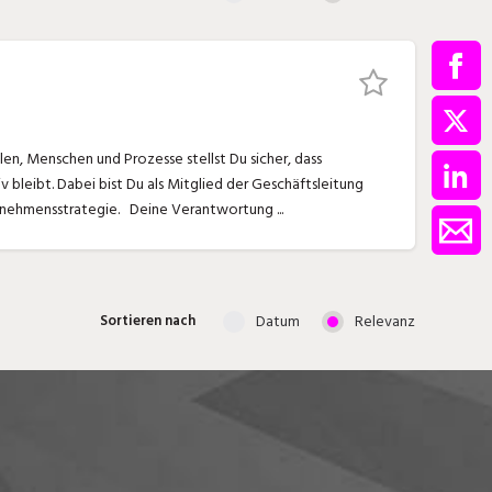
ment / Kader
chaft,
au,
on
ss
iv bleibt. Dabei bist Du als Mitglied der Geschäftsleitung
Sparringspartner/in vom CEO, Impulsgeber/in für Veränderungen und Mitgestalter/in unserer Unternehmensstrategie. Deine Verantwortung ...
swesen,
Datum
Relevanz
Sortieren nach