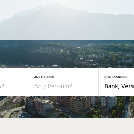
ANSTELLUNG
BERUFSGRUPPE
Bildung, Kunst, Design
10-100%
Pensum
POSITION
au, Handwerk, Elektro
Berufe, Sport
Temporär (befristet)
Führung
Einkauf, Logistik, Tra
onsulting, Human Resources
Verkehr